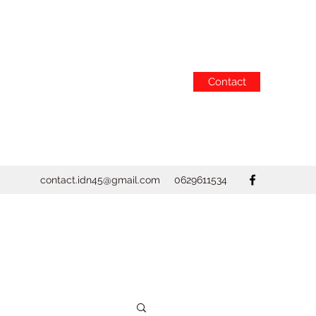
Contact
contact.idn45@gmail.com
0629611534